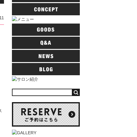
11
ス
モ