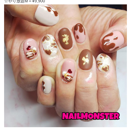
☆やり放題M＝¥9,900