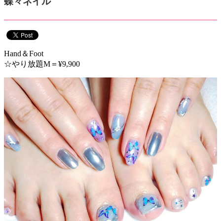
蝶々ネイル
Hand＆Foot
☆やり放題M＝¥9,900