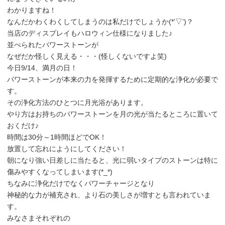
わかりますね！
なんだかわくわくしてしまうのは私だけでしょうか(*’▽’)？
当店のディスプレイもハロウィン仕様になりました♪
並べられたパワーストーンが
なぜだか怪しく見える・・・(怪しくないですよ笑)
今日9/14、満月の日！
パワーストーンが本来の力を発揮するために定期的な浄化が必要で
す。
その浄化方法のひとつに月光浴があります。
やり方はお持ちのパワーストーンを月の光が当たるところに置いて
おくだけ♪
時間は30分～1時間ほどでOK！
放置して忘れにようにしてください！
朝になり強い日差しに当たると、光に弱いタイプのストーンは特に
傷みやすくなってしまいます(*_*)
ちなみに浄化だけでなくパワーチャージとなり
神秘的な力が補充され、より石の美しさが増すとも言われていま
す。
みなさまそれぞれの