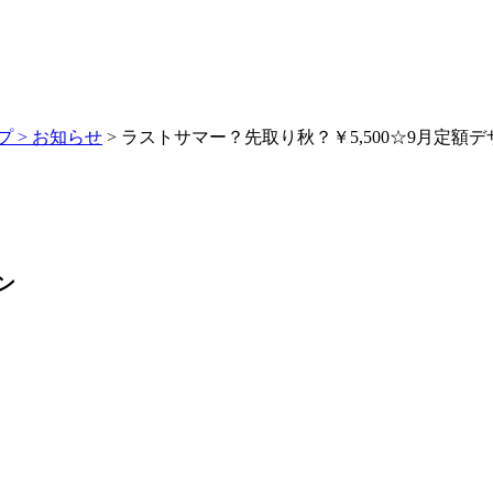
 >
お知らせ
> ラストサマー？先取り秋？￥5,500☆9月定額
ン