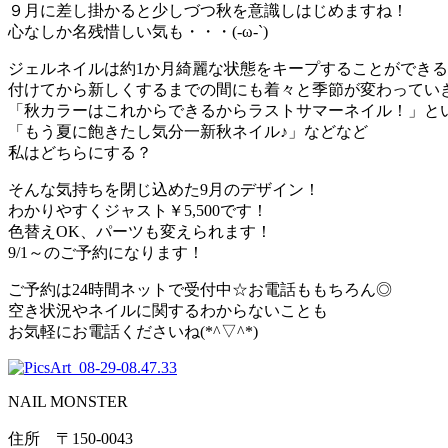
９月に差し掛かると少しづつ秋を意識しはじめますね！
心なしか名残惜しい気も・・・(-ω-`)
ジェルネイルは約1か月綺麗な状態をキープすることができ
付けてから新しくするまでの間にも着々と季節が変わってい
「秋カラーはこれからできるからラストサマーネイル！」と
「もう夏に飽きたし気分一新秋ネイル♪」などなど
私はどちらにする？
そんな気持ちを閉じ込めた9月のデザイン！
わかりやすくジャスト￥5,500です！
色替えOK、パーツも変えられます！
9/1～のご予約になります！
ご予約は24時間ネットで受付中☆お電話ももちろん◎
空き状況やネイルに関するわからないことも
お気軽にお電話くださいね(*^▽^*)
NAIL MONSTER
住所 〒150-0043