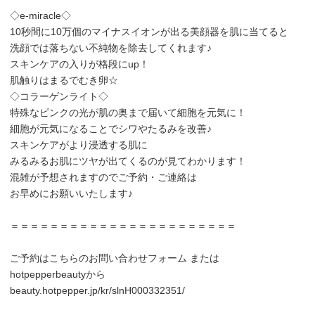
◇e-miracle◇
10秒間に10万個のマイナスイオンが出る美顔器を肌に当てると
洗顔では落ちない不純物を除去してくれます♪
スキンケアの入りが格段にup！
肌触りはまるでむき卵☆
◇コラーゲンライト◇
特殊なピンクの光が肌の奥まで届いて細胞を元気に！
細胞が元気になることでシワやたるみを改善♪
スキンケアがより浸透する肌に
みるみるお肌にツヤが出てくるのが見てわかります！
混雑が予想されますのでご予約・ご連絡は
お早めにお願いいたします♪
＝＝＝＝＝＝＝＝＝＝＝＝＝＝＝＝＝＝＝＝＝＝＝
ご予約はこちらのお問い合わせフォーム または
hotpepperbeautyから
beauty.hotpepper.jp/kr/slnH000332351/