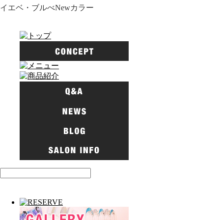
イエベ・ブルべNewカラー