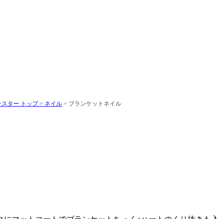
スター トップ >
ネイル
> ブランケットネイル