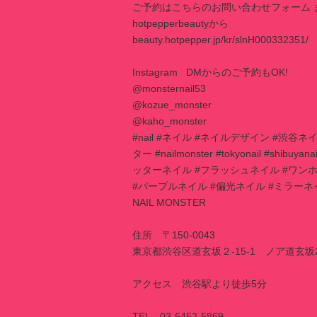
ご予約はこちらのお問い合わせフォーム 
hotpepperbeautyから
beauty.hotpepper.jp/kr/slnH000332351/
Instagram DMからのご予約もOK!
@monsternail53
@kozue_monster
@kaho_monster
#nail #ネイル #ネイルデザイン #渋
ター #nailmonster #tokyonail #shi
ッターネイル #フラッシュネイル #ワン
#パープルネイル #偏光ネイル #ミラー
NAIL MONSTER
住所 〒150-0043
東京都渋谷区道玄坂２-15-1 ノア道玄坂
アクセス 渋谷駅より徒歩5分
TEL 03-6452-5869