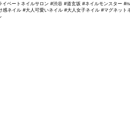
イルサロン #渋谷 #道玄坂 #ネイルモンスター #nailmonster #tok
け感ネイル #大人可愛いネイル #大人女子ネイル #マグネットネ
ル