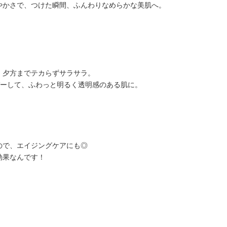
やかさで、つけた瞬間、ふんわりなめらかな美肌へ。
、夕方までテカらずサラサラ。
バーして、ふわっと明るく透明感のある肌に。
ので、エイジングケアにも◎
効果なんです！