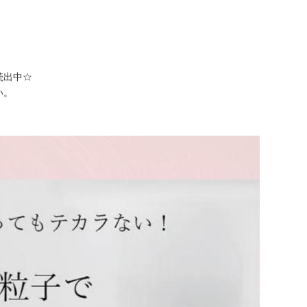
出中‪☆
い。