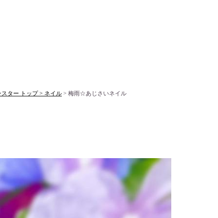
スター トップ >
ネイル
> 梅雨☆あじさいネイル