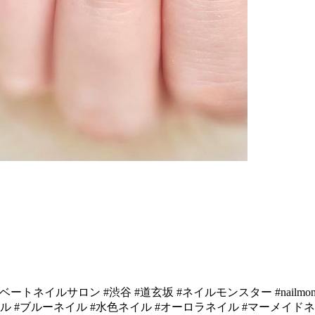
ロン #渋谷 #道玄坂 #ネイルモンスター #nailmonster #tokyonai
ル #ブルーネイル #水色ネイル #オーロラネイル #マーメイドネ