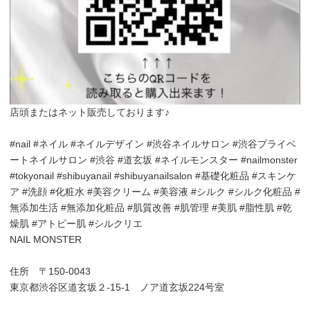
店頭またはネット販売しております♪
#nail #ネイル #ネイルデザイン #渋谷ネイルサロン #渋谷プライベ
ートネイルサロン #渋谷 #道玄坂 #ネイルモンスター #nailmonster
#tokyonail #shibuyanail #shibuyanailsalon #基礎化粧品 #スキンケ
ア #洗顔 #化粧水 #美容クリーム #美容液 #シルク #シルク化粧品 #
無添加生活 #無添加化粧品 #肌質改善 #肌管理 #美肌 #脂性肌 #乾
燥肌 #アトピー肌 #シルクリエ
NAIL MONSTER
住所 〒150-0043
東京都渋谷区道玄坂２-15-1 ノア道玄坂224号室