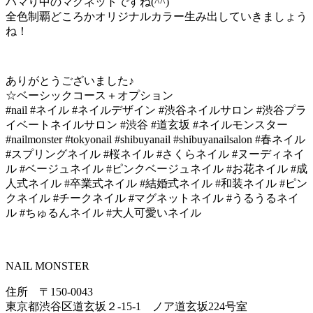
ハマり中のマグネットですね(^^)
全色制覇どころかオリジナルカラー生み出していきましょう
ね！
ありがとうございました♪
☆ベーシックコース＋オプション
#nail #ネイル #ネイルデザイン #渋谷ネイルサロン #渋谷プラ
イベートネイルサロン #渋谷 #道玄坂 #ネイルモンスター
#nailmonster #tokyonail #shibuyanail #shibuyanailsalon #春ネイル
#スプリングネイル #桜ネイル #さくらネイル #ヌーディネイ
ル #ベージュネイル #ピンクベージュネイル #お花ネイル #成
人式ネイル #卒業式ネイル #結婚式ネイル #和装ネイル #ピン
クネイル #チークネイル #マグネットネイル #うるうるネイ
ル #ちゅるんネイル #大人可愛いネイル
NAIL MONSTER
住所 〒150-0043
東京都渋谷区道玄坂２-15-1 ノア道玄坂224号室