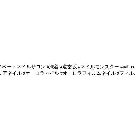
ロン #渋谷 #道玄坂 #ネイルモンスター #nailmonster #tokyona
クリアネイル #オーロラネイル #オーロラフィルムネイル #フィ