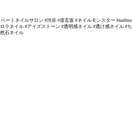
ロン #渋谷 #道玄坂 #ネイルモンスター #nailmonster #tokyonai
ーロラネイル #アイズストーン #透明感ネイル #透け感ネイル #
天然石ネイル