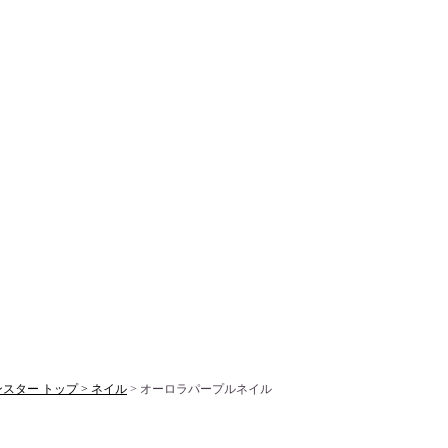
スター トップ >
ネイル
> オーロラパープルネイル