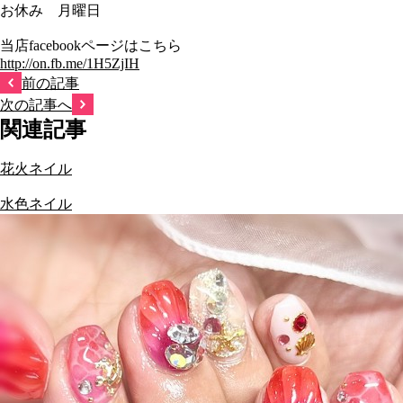
お休み 月曜日
当店facebookページはこちら
http://on.fb.me/1H5ZjIH
前の記事
次の記事へ
関連記事
花火ネイル
水色ネイル