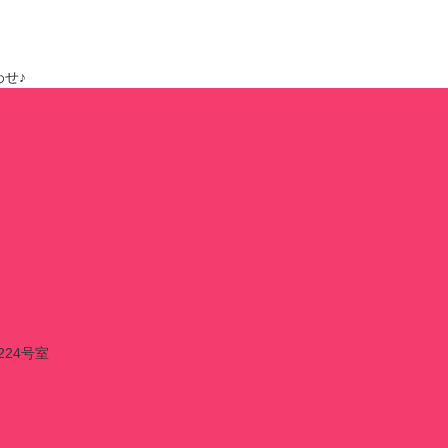
せ♪
224号室