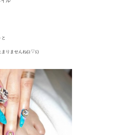
ネイル
トと
りませんね(≧▽≦)