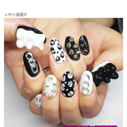
☆やり放題S