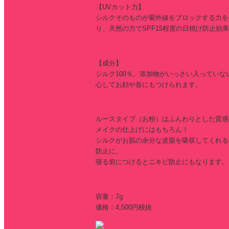
【UVカット力】
シルクそのものが紫外線をブロックする力を
り、天然の力でSPF15程度の日焼け防止効
【成分】
シルク100％。添加物がいっさい入っていな
心してお顔や首にもつけられます。
ルースタイプ（お粉）はふんわりとした質感
メイクの仕上げにはもちろん！
シルクがお肌の余分な皮脂を吸収してくれる
防止に、
寝る前につけるとニキビ防止にもなります。
容量：7g
価格：4,500円税抜