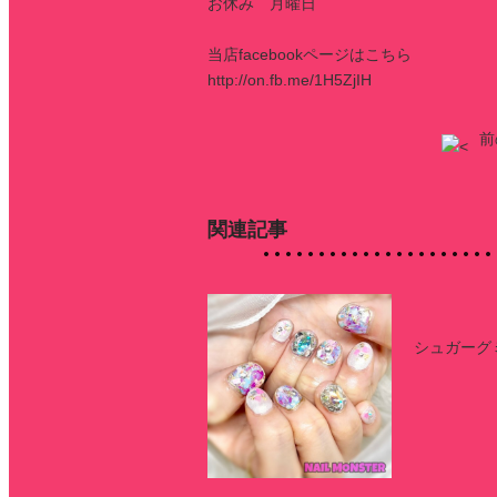
お休み 月曜日
当店facebookページはこちら
http://on.fb.me/1H5ZjIH
前
関連記事
シュガーグ