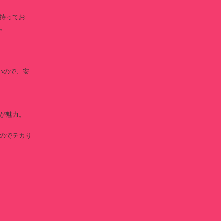
持ってお
果。
いので、安
が魅力。
のでテカり